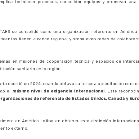
mplica fortalecer procesos, consolidar equipos y promover una 
ITAES se consolidó como una organización referente en América 
mientas tienen alcance regional y promueven redes de colaboraci
además en misiones de cooperación técnica y espacios de interca
tación sanitaria en la región.
oria ocurrió en 2024, cuando obtuvo su tercera acreditación consecu
ndo el
máximo nivel de exigencia internacional
. Este reconoci
organizaciones de referencia de Estados Unidos, Canadá y Eur
rimero en América Latina en obtener esta distinción internacion
iento externo.