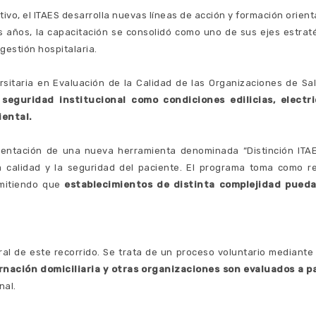
ativo, el ITAES desarrolla nuevas líneas de acción y formación orie
os años, la capacitación se consolidó como uno de sus ejes estra
 gestión hospitalaria.
rsitaria en Evaluación de la Calidad de las Organizaciones de Salu
 seguridad institucional como condiciones edilicias, electr
iental.
ementación de una nueva herramienta denominada “Distinción ITA
a calidad y la seguridad del paciente. El programa toma como re
rmitiendo que
establecimientos de distinta complejidad pue
ral de este recorrido. Se trata de un proceso voluntario mediante
rnación domiciliaria y otras organizaciones son evaluados a p
nal.