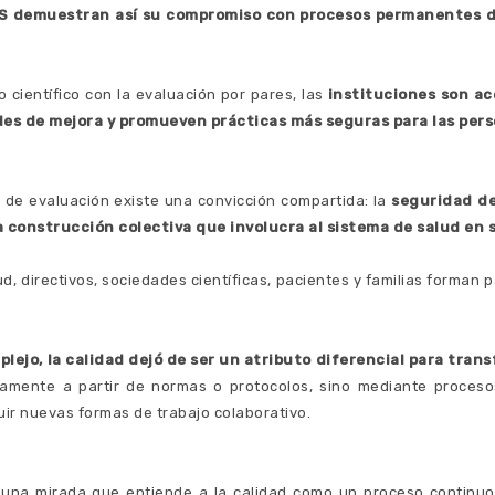
S demuestran así su compromiso con procesos permanentes de 
o científico con la evaluación por pares, las
instituciones son a
des de mejora y promueven prácticas más seguras para las pers
 de evaluación existe una convicción compartida: la
seguridad d
na construcción colectiva que involucra al sistema de salud en
ud, directivos, sociedades científicas, pacientes y familias forman
lejo, la calidad dejó de ser un atributo diferencial para tra
amente a partir de normas o protocolos, sino mediante procesos
uir nuevas formas de trabajo colaborativo.
r una mirada que entiende a la calidad como un proceso continu