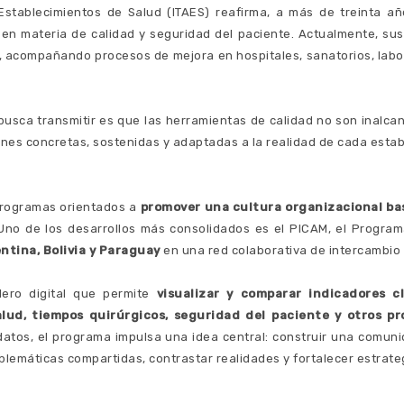
e Establecimientos de Salud (ITAES) reafirma, a más de treinta a
 en materia de calidad y seguridad del paciente. Actualmente, su
ia, acompañando procesos de mejora en hospitales, sanatorios, labo
busca transmitir es que las herramientas de calidad no son inalcan
es concretas, sostenidas y adaptadas a la realidad de cada estab
s programas orientados a
promover una cultura organizacional basa
no de los desarrollos más consolidados es el PICAM, el Program
ntina, Bolivia y Paraguay
en una red colaborativa de intercambio 
lero digital que permite
visualizar y comparar indicadores c
alud, tiempos quirúrgicos, seguridad del paciente y otros pr
 datos, el programa impulsa una idea central: construir una comun
lemáticas compartidas, contrastar realidades y fortalecer estrate